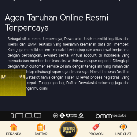
Agen Taruhan Online Resmi
Terpercaya
Sebagai situs resmi terpercaya, Dewataslot telah memiliki legalitas dan
lisensi dari BMM Testlabs yang menjamin keamanan data diri member.
Kami juga memiliki sistem transaksi terlengkap dan aman lewat kerjasama
dengan perbangkan, e-wallet serta virtual account di Indonesia yang
memudahkan member bertransaksi withdraw maupun deposit. Dilengkapi
dengan fitur customer service 24 jam dengan tenaga ahli yang ramah dan
profesional siap dihubungi kapan saja dimana saja. Nikmati seluruh fasilitas
lengkap Dewataslot hanya dengan 1 user ID lewat proses registrasi yang
mudah dan cepat. Tunggu apa lagi, Daftar Dewataslot sekarang juga, dan
raih keuntunganmu disini.
Copyright © - DEWATAGAMES. Seluruh hak cipta dilindungi
BERANDA
DAFTAR
PROMOSI
LIVE CHAT