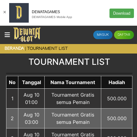
×
DEWATAGAMES
Download
DEWATAGAMES Mobile App
MASUK
DAFTAR
TOURNAMENT LIST
BERANDA
TOURNAMENT LIST
No
Tanggal
Nama Tournament
Hadiah
Aug 10
Tournament Gratis
1
500.000
01:00
semua Pemain
Aug 10
Tournament Gratis
2
500.000
03:00
semua Pemain
Aug 10
Tournament Gratis