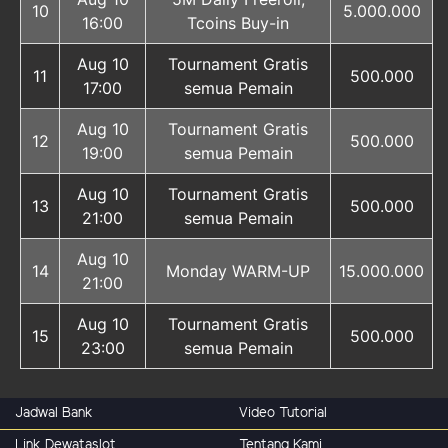
10
5.000.000
16:00
Tcoins Buy-in
Aug 10
Tournament Gratis
11
500.000
17:00
semua Pemain
Aug 10
Tournament Gratis
12
500.000
19:00
semua Pemain
Aug 10
Tournament Gratis
13
500.000
21:00
semua Pemain
Aug 10
14
Monday WARM-UP
15.000.000
21:00
Aug 10
Tournament Gratis
15
500.000
23:00
semua Pemain
Jadwal Bank
Video Tutorial
Link Dewataslot
Tentang Kami