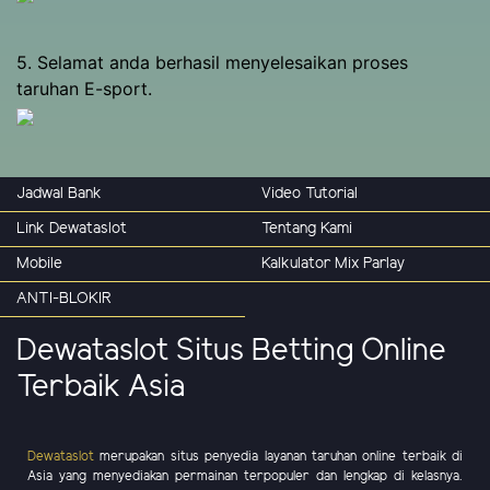
5. Selamat anda berhasil menyelesaikan proses
taruhan E-sport.
Jadwal Bank
Video Tutorial
Link Dewataslot
Tentang Kami
Mobile
Kalkulator Mix Parlay
ANTI-BLOKIR
Dewataslot Situs Betting Online
Terbaik Asia
Dewataslot
merupakan situs penyedia layanan taruhan online terbaik di
Asia yang menyediakan permainan terpopuler dan lengkap di kelasnya.