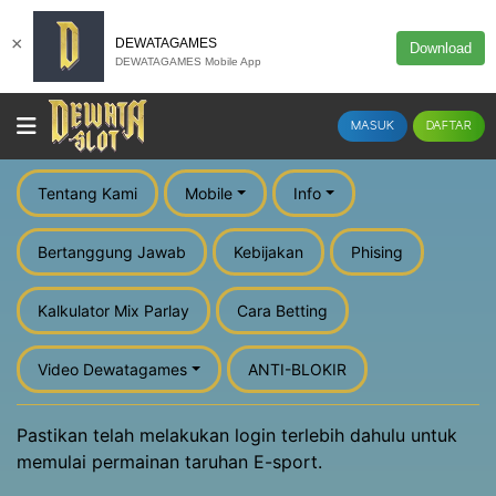
×
DEWATAGAMES
Download
DEWATAGAMES Mobile App
MASUK
DAFTAR
Tentang Kami
Mobile
Info
Bertanggung Jawab
Kebijakan
Phising
Kalkulator Mix Parlay
Cara Betting
Video Dewatagames
ANTI-BLOKIR
Pastikan telah melakukan login terlebih dahulu untuk
memulai permainan taruhan E-sport.