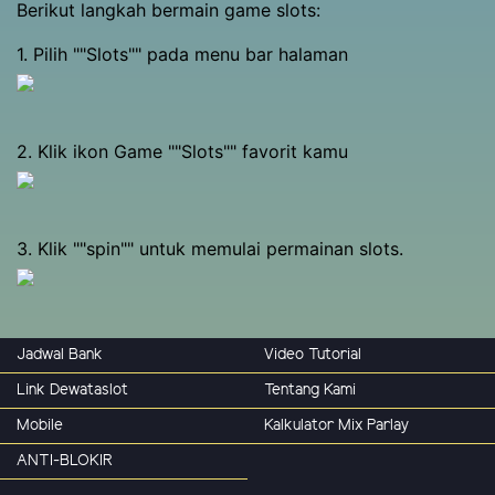
Berikut langkah bermain game slots:
1. Pilih ""Slots"" pada menu bar halaman
2. Klik ikon Game ""Slots"" favorit kamu
3. Klik ""spin"" untuk memulai permainan slots.
Jadwal Bank
Video Tutorial
Link Dewataslot
Tentang Kami
Mobile
Kalkulator Mix Parlay
ANTI-BLOKIR